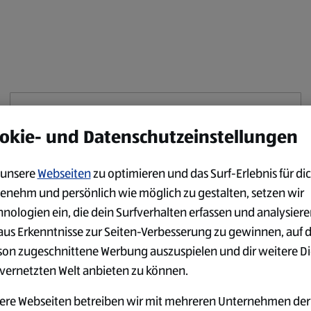
Diese Publikation ist offline
okie- und Datenschutzeinstellungen
Für mehr Inhalte wie diesen, gehen Sie zu:
unsere
Webseiten
zu optimieren und das Surf-Erlebnis für dic
https://www.aldi-sued.de/prospekte
enehm und persönlich wie möglich zu gestalten, setzen wir
hnologien ein, die dein Surfverhalten erfassen und analysier
Fortfahren zum Link
aus Erkenntnisse zur Seiten-Verbesserung zu gewinnen, auf 
son zugeschnittene Werbung auszuspielen und dir weitere D
 vernetzten Welt anbieten zu können.
ere Webseiten betreiben wir mit mehreren Unternehmen der