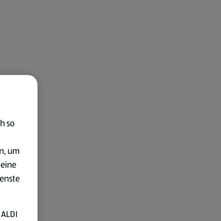
h so
en, um
deine
ienste
 ALDI