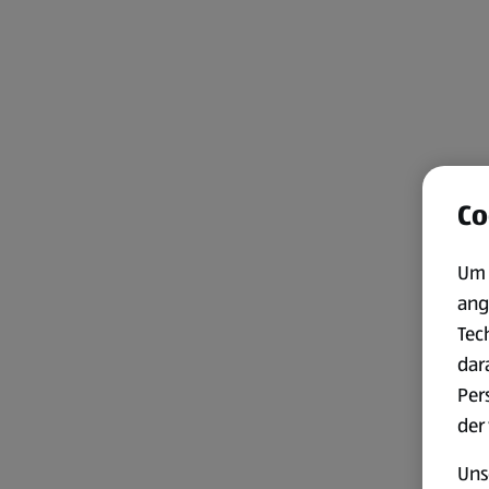
Co
Um 
ang
Tec
dar
Per
der
Uns