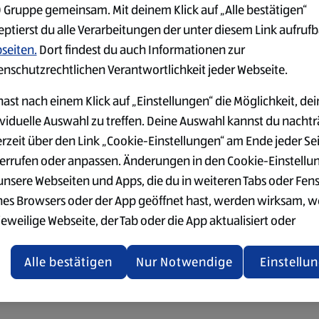
 Gruppe gemeinsam. Mit deinem Klick auf „Alle bestätigen“
eptierst du alle Verarbeitungen der unter diesem Link aufruf
seiten.
Dort findest du auch Informationen zur
enschutzrechtlichen Verantwortlichkeit jeder Webseite.
ast nach einem Klick auf „Einstellungen“ die Möglichkeit, dei
ividuelle Auswahl zu treffen. Deine Auswahl kannst du nachtr
erzeit über den Link „Cookie-Einstellungen“ am Ende jeder Se
errufen oder anpassen. Änderungen in den Cookie-Einstellu
 unsere Webseiten und Apps, die du in weiteren Tabs oder Fen
nes Browsers oder der App geöffnet hast, werden wirksam, 
jeweilige Webseite, der Tab oder die App aktualisiert oder
chlossen und anschließend wieder geöffnet werden.
Alle bestätigen
Nur Notwendige
Einstellu
tere Informationen stellen wir dir in unserer Datenschutzerk
 Verfügung.