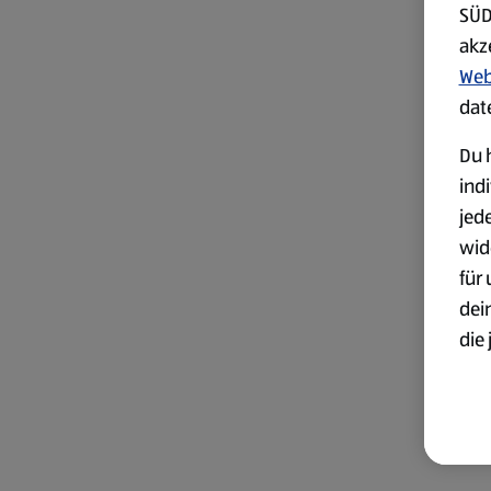
SÜD
akz
Web
dat
Du h
ind
jed
wid
für
dei
die 
ges
Wei
zur