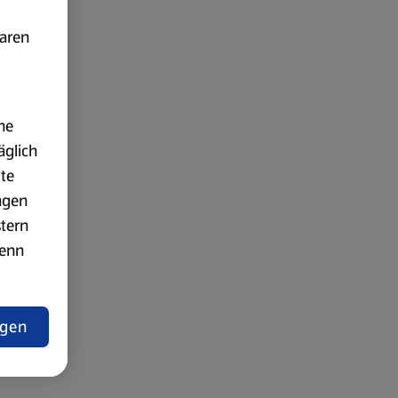
baren
ne
äglich
ite
ngen
stern
wenn
ngen
lärung