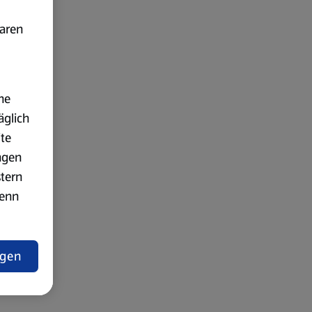
baren
ne
äglich
ite
ngen
stern
wenn
ngen
lärung