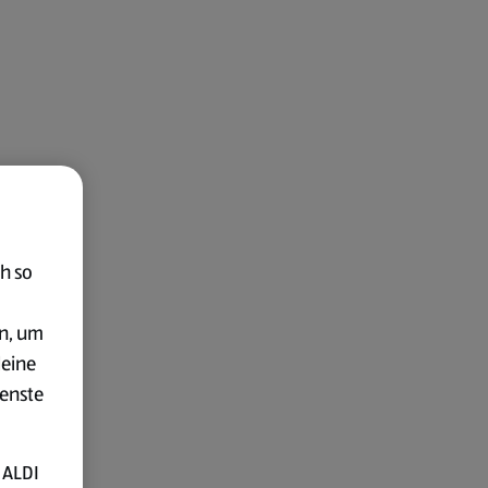
h so
en, um
deine
ienste
 ALDI