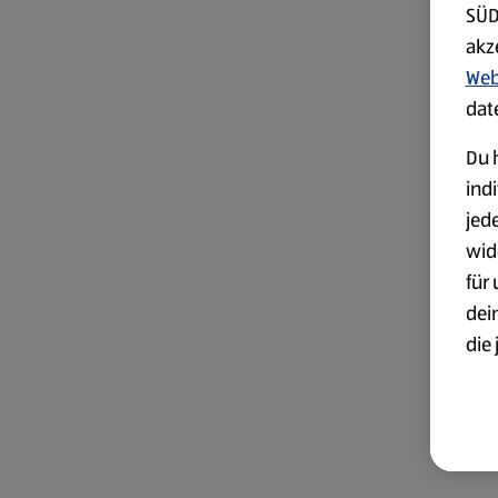
SÜD
akz
Web
dat
Du h
ind
jed
wid
für
dei
die 
ges
Wei
zur