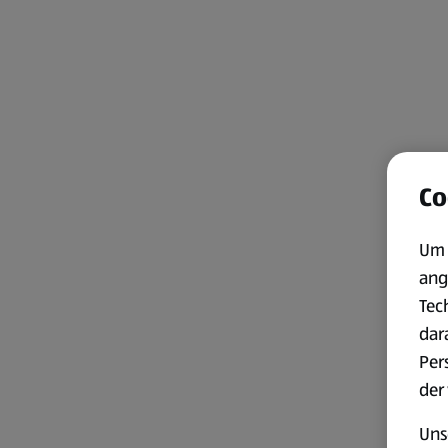
Co
Um 
ang
Tec
dar
Per
der
Uns