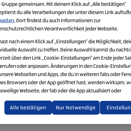
 Gruppe gemeinsam. Mit deinem Klick auf „Alle bestätigen“
eptierst du alle Verarbeitungen der unter diesem Link aufruf
seiten.
Dort findest du auch Informationen zur
enschutzrechtlichen Verantwortlichkeit jeder Webseite.
ast nach einem Klick auf „Einstellungen“ die Möglichkeit, dei
ividuelle Auswahl zu treffen. Deine Auswahl kannst du nachtr
erzeit über den Link „Cookie-Einstellungen“ am Ende jeder Se
errufen oder anpassen. Änderungen in den Cookie-Einstellu
 unsere Webseiten und Apps, die du in weiteren Tabs oder Fen
nes Browsers oder der App geöffnet hast, werden wirksam, 
jeweilige Webseite, der Tab oder die App aktualisiert oder
chlossen und anschließend wieder geöffnet werden.
Alle bestätigen
Nur Notwendige
Einstellu
tere Informationen stellen wir dir in unserer Datenschutzerk
 Verfügung.