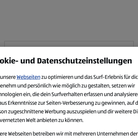
Diese Publikation ist offline
okie- und Datenschutzeinstellungen
Für mehr Inhalte wie diesen, gehen Sie zu:
unsere
Webseiten
zu optimieren und das Surf-Erlebnis für dic
https://www.aldi-sued.de/prospekte
enehm und persönlich wie möglich zu gestalten, setzen wir
hnologien ein, die dein Surfverhalten erfassen und analysier
Fortfahren zum Link
aus Erkenntnisse zur Seiten-Verbesserung zu gewinnen, auf 
son zugeschnittene Werbung auszuspielen und dir weitere D
 vernetzten Welt anbieten zu können.
ere Webseiten betreiben wir mit mehreren Unternehmen der