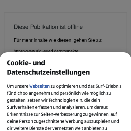
Diese Publikation ist offline
Für mehr Inhalte wie diesen, gehen Sie zu:
https://www.aldi-sued.de/prospekte
Cookie- und
Fortfahren zum Link
Datenschutzeinstellungen
Um unsere
Webseiten
zu optimieren und das Surf-Erlebnis
für dich so angenehm und persönlich wie möglich zu
gestalten, setzen wir Technologien ein, die dein
Surfverhalten erfassen und analysieren, um daraus
Erkenntnisse zur Seiten-Verbesserung zu gewinnen, auf
deine Person zugeschnittene Werbung auszuspielen und
dir weitere Dienste der vernetzten Welt anbieten zu