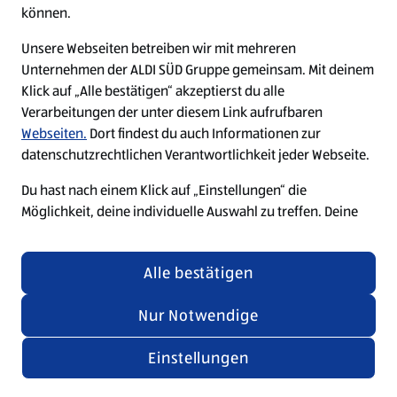
können.
Unsere Webseiten betreiben wir mit mehreren
Unternehmen der ALDI SÜD Gruppe gemeinsam. Mit deinem
Klick auf „Alle bestätigen“ akzeptierst du alle
Verarbeitungen der unter diesem Link aufrufbaren
Webseiten.
Dort findest du auch Informationen zur
datenschutzrechtlichen Verantwortlichkeit jeder Webseite.
Du hast nach einem Klick auf „Einstellungen“ die
Möglichkeit, deine individuelle Auswahl zu treffen. Deine
Auswahl kannst du nachträglich jederzeit über den Link
„Cookie-Einstellungen“ am Ende jeder Seite widerrufen
Alle bestätigen
oder anpassen. Änderungen in den Cookie-Einstellungen
für unsere Webseiten und Apps, die du in weiteren Tabs
Nur Notwendige
oder Fenstern deines Browsers oder der App geöffnet hast,
werden wirksam, wenn die jeweilige Webseite, der Tab
Einstellungen
oder die App aktualisiert oder geschlossen und
anschließend wieder geöffnet werden.