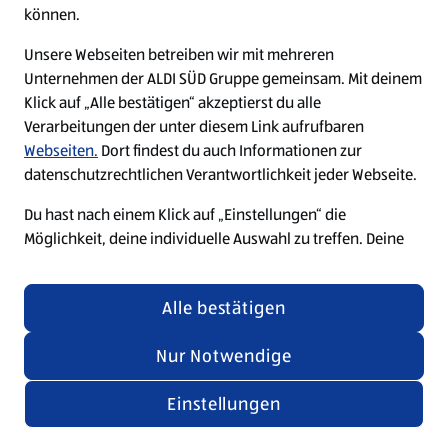
können.
Unsere Webseiten betreiben wir mit mehreren
Unternehmen der ALDI SÜD Gruppe gemeinsam. Mit deinem
Klick auf „Alle bestätigen“ akzeptierst du alle
Verarbeitungen der unter diesem Link aufrufbaren
Webseiten.
Dort findest du auch Informationen zur
datenschutzrechtlichen Verantwortlichkeit jeder Webseite.
Du hast nach einem Klick auf „Einstellungen“ die
Möglichkeit, deine individuelle Auswahl zu treffen. Deine
Auswahl kannst du nachträglich jederzeit über den Link
„Cookie-Einstellungen“ am Ende jeder Seite widerrufen
Alle bestätigen
oder anpassen. Änderungen in den Cookie-Einstellungen
für unsere Webseiten und Apps, die du in weiteren Tabs
Nur Notwendige
oder Fenstern deines Browsers oder der App geöffnet hast,
werden wirksam, wenn die jeweilige Webseite, der Tab
Einstellungen
oder die App aktualisiert oder geschlossen und
anschließend wieder geöffnet werden.