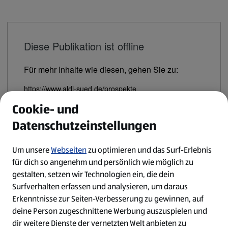
Diese Publikation ist offline
Für mehr Inhalte wie diesen, gehen Sie zu:
https://www.aldi-sued.de/prospekte
Cookie- und
Fortfahren zum Link
Datenschutzeinstellungen
Um unsere
Webseiten
zu optimieren und das Surf-Erlebnis
für dich so angenehm und persönlich wie möglich zu
gestalten, setzen wir Technologien ein, die dein
Surfverhalten erfassen und analysieren, um daraus
Erkenntnisse zur Seiten-Verbesserung zu gewinnen, auf
deine Person zugeschnittene Werbung auszuspielen und
dir weitere Dienste der vernetzten Welt anbieten zu