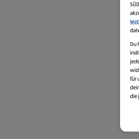
SÜD
akz
Web
dat
Du h
ind
jed
wid
für
dei
die 
ges
Wei
zur