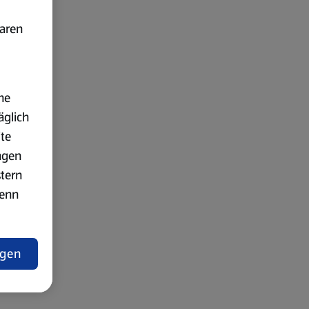
baren
ne
äglich
ite
ngen
stern
wenn
ngen
lärung