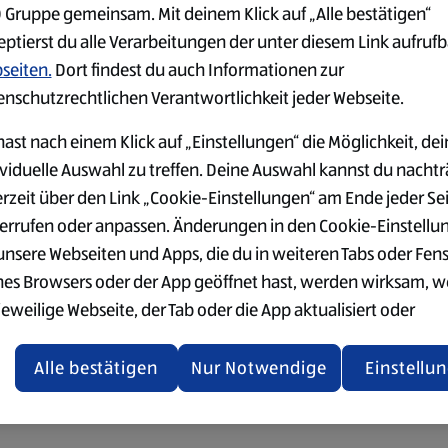
 Gruppe gemeinsam. Mit deinem Klick auf „Alle bestätigen“
eptierst du alle Verarbeitungen der unter diesem Link aufruf
seiten.
Dort findest du auch Informationen zur
enschutzrechtlichen Verantwortlichkeit jeder Webseite.
ast nach einem Klick auf „Einstellungen“ die Möglichkeit, dei
ividuelle Auswahl zu treffen. Deine Auswahl kannst du nachtr
erzeit über den Link „Cookie-Einstellungen“ am Ende jeder Se
errufen oder anpassen. Änderungen in den Cookie-Einstellu
 unsere Webseiten und Apps, die du in weiteren Tabs oder Fen
nes Browsers oder der App geöffnet hast, werden wirksam, 
jeweilige Webseite, der Tab oder die App aktualisiert oder
chlossen und anschließend wieder geöffnet werden.
Alle bestätigen
Nur Notwendige
Einstellu
tere Informationen stellen wir dir in unserer Datenschutzerk
 Verfügung.