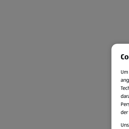
Co
Um 
ang
Tec
dar
Per
der
Uns