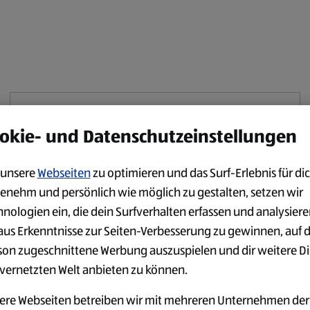
Diese Publikation ist offline
okie- und Datenschutzeinstellungen
Für mehr Inhalte wie diesen, gehen Sie zu:
unsere
Webseiten
zu optimieren und das Surf-Erlebnis für dic
https://www.aldi-sued.de/prospekte
enehm und persönlich wie möglich zu gestalten, setzen wir
hnologien ein, die dein Surfverhalten erfassen und analysier
Fortfahren zum Link
aus Erkenntnisse zur Seiten-Verbesserung zu gewinnen, auf 
son zugeschnittene Werbung auszuspielen und dir weitere D
 vernetzten Welt anbieten zu können.
ere Webseiten betreiben wir mit mehreren Unternehmen der