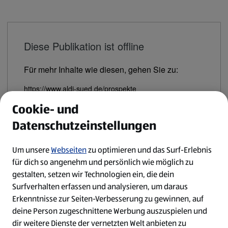
Diese Publikation ist offline
Für mehr Inhalte wie diesen, gehen Sie zu:
https://www.aldi-sued.de/prospekte
Cookie- und
Fortfahren zum Link
Datenschutzeinstellungen
Um unsere
Webseiten
zu optimieren und das Surf-Erlebnis
für dich so angenehm und persönlich wie möglich zu
gestalten, setzen wir Technologien ein, die dein
Surfverhalten erfassen und analysieren, um daraus
Erkenntnisse zur Seiten-Verbesserung zu gewinnen, auf
deine Person zugeschnittene Werbung auszuspielen und
dir weitere Dienste der vernetzten Welt anbieten zu