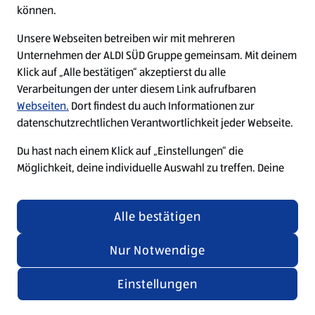
können.
Unsere Webseiten betreiben wir mit mehreren
Unternehmen der ALDI SÜD Gruppe gemeinsam. Mit deinem
Klick auf „Alle bestätigen“ akzeptierst du alle
Verarbeitungen der unter diesem Link aufrufbaren
Webseiten.
Dort findest du auch Informationen zur
datenschutzrechtlichen Verantwortlichkeit jeder Webseite.
Du hast nach einem Klick auf „Einstellungen“ die
Möglichkeit, deine individuelle Auswahl zu treffen. Deine
Auswahl kannst du nachträglich jederzeit über den Link
„Cookie-Einstellungen“ am Ende jeder Seite widerrufen
Alle bestätigen
oder anpassen. Änderungen in den Cookie-Einstellungen
für unsere Webseiten und Apps, die du in weiteren Tabs
Nur Notwendige
oder Fenstern deines Browsers oder der App geöffnet hast,
werden wirksam, wenn die jeweilige Webseite, der Tab
Einstellungen
oder die App aktualisiert oder geschlossen und
anschließend wieder geöffnet werden.